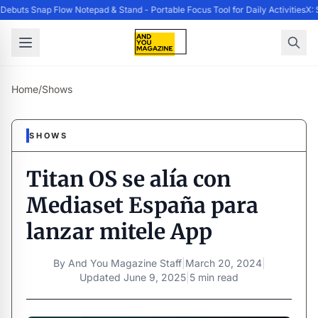
ebuts Snap Flow Notepad & Stand - Portable Focus Tool for Daily Activities
X: 
Home
/
Shows
SHOWS
Titan OS se alía con
Mediaset España para
lanzar mitele App
By
And You Magazine Staff
|
March 20, 2024
|
Updated
June 9, 2025
|
5 min read