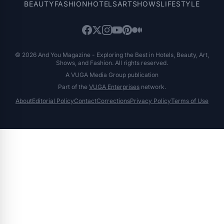
BEAUTY
FASHION
HOTELS
ART
SHOWS
LIFESTYLE
© 2026 And You Magazine - Exploring the Best in Hotels, Beauty, Art,
Shows, and Fashion. All rights reserved.
A VUGA Media Group publication
Part of the
VUGA Enterprises
network.
About
Editorial Policy
Contact
Corrections
Privacy Policy
Terms of Use